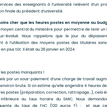
services des enseignants à l’université relèvent d’un pr
on finale du président d’université.
moins cher que les heures postes en moyenne au bud
un moyen central du ministère pour permettre de tenir un
us-évalué. Nous rappelons que le jour du dépasse
nt à l’utilisation des moyens postes des titulaires sans
n plus tôt. Il était au 26 janvier en 2024.
nt les postes manquants !
nels par un sous-paiement d’une charge de travail augm
nviron brute. Si on estime qu’elle engendre 4 heures de 
es postes (préparation, correction, rattrapage…), cela é
inférieure au taux horaire du SMIC. Nous demando
uente du taux de l’HC (120 euros ?) ; et que cel