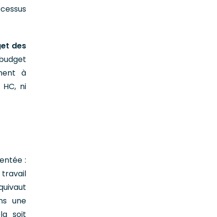
ocessus
get des
 budget
ment à
 HC, ni
entée :
travail
quivaut
ns une
a soit