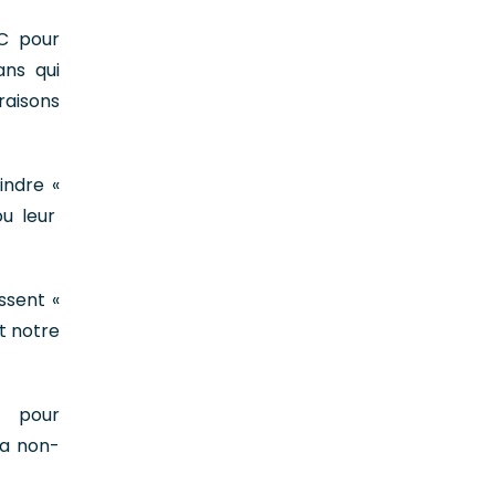
HC pour
ans qui
aisons
indre «
ou leur
ssent «
nt notre
s pour
la non-