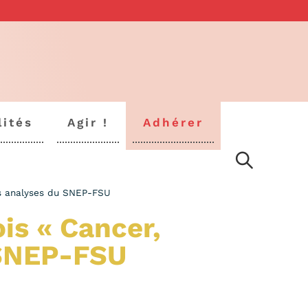
lités
Agir !
Adhérer
les analyses du SNEP-FSU
is « Cancer,
 SNEP-FSU