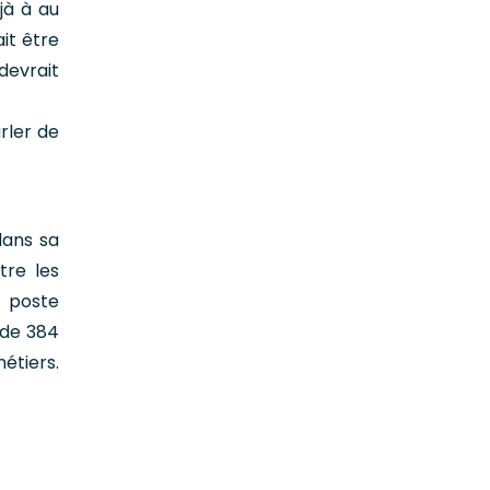
jà à au
it être
devrait
rler de
dans sa
tre les
e poste
 de 384
étiers.
t.