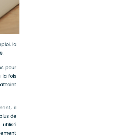
ploi, la
é.
es pour
 la fois
 atteint
ment, il
plus de
utilisé
itement