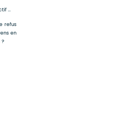
tif …
e refus
oyens en
 ?