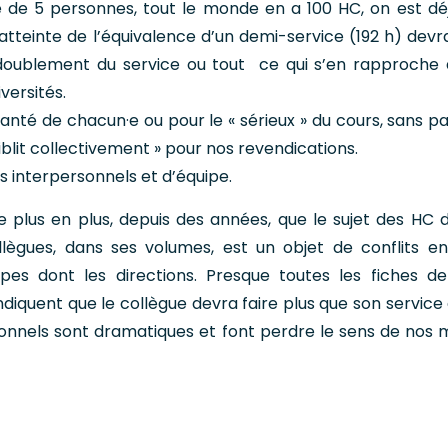
pe de 5 personnes, tout le monde en a 100 HC, on est dé
’atteinte de l’équivalence d’un demi-service (192 h) devra
 doublement du service ou tout ce qui s’en rapproche 
iversités.
santé de chacun·e ou pour le « sérieux » du cours, sans pa
aiblit collectivement » pour nos revendications.
s interpersonnels et d’équipe.
 plus en plus, depuis des années, que le sujet des HC 
llègues, dans ses volumes, est un objet de conflits en
ipes dont les directions. Presque toutes les fiches d
ndiquent que le collègue devra faire plus que son service
sonnels sont dramatiques et font perdre le sens de nos m
C nous divisen