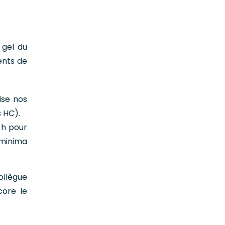
 gel du
ents de
ise nos
es HC).
 h pour
 minima
ollègue
core le