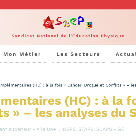
Syndicat National de l'Éducation Physique
Mon Métier
Les Secteurs
Actua
mplémentaires (HC) : à la fois « Cancer, Drogue et Conflits » – 
entaires (HC) : à la fo
ts » – les analyses du
nt supérieur - A la Une !
,
INSPE
,
STAPS
,
SUAPS - GE