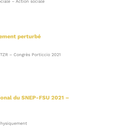
ciale – Action sociale
rtement perturbé
ZR – Congrès Porticcio 2021
tional du SNEP-FSU 2021 –
 physiquement