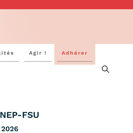
lités
Agir !
Adhérer
SNEP-FSU
 2026