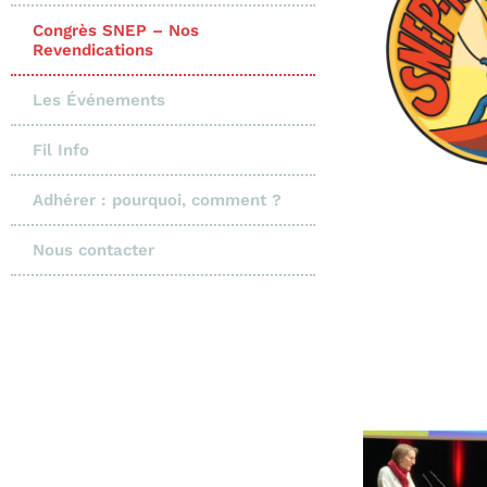
Congrès SNEP – Nos
Revendications
Les Événements
Fil Info
Adhérer : pourquoi, comment ?
Nous contacter