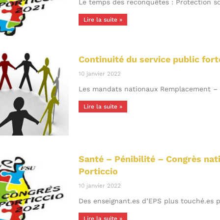
Le temps des reconquêtes : Protection so
Lire la suite »
Continuité du service public fo
10 janvier 2022
Les mandats nationaux Remplacement – T
Lire la suite »
Santé – Pénibilité – Congrès na
Porticcio
10 janvier 2022
Des enseignant.es d’EPS plus touché.es
Lire la suite »