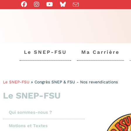
Le SNEP-FSU
Ma Carrière
Le SNEP-FSU
»
Congrès SNEP & FSU - Nos revendications
Le SNEP-FSU
Qui sommes-nous ?
Motions et Textes