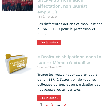
SNEP-FSU (formation,
affectation, non lauréat,
emploi…)
16 février 2026
Les différentes actions et mobilisations
du SNEP-FSU pour la profession et
l’EPS
Lire la suite »
« Droits et obligations dans le
sup » : Mémo réactualisé
19 novembre 2025
Toutes les règles nationales en cours
dans l’ESR, à l’attention de tous les
collègues du Sup et en particulier des
nouveaux·elles arrivants·es
Lire la suite »
1
2
3
…
5