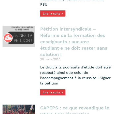
FSU
Lire la suite »
Pétition intersyndicale –
Réforme de la formation des
enseignants : aucun·e
étudiant·e ne doit rester sans
solution !
20 mars 2026
Le droit à la poursuite d’étude doit être
respecté ainsi que celui de
l’accompagnement à la réussite ! Signer
la pétition
Lire la suite »
CAPEPS : ce que revendique le