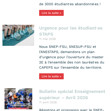
de 3000 étudiant·es abandonné·es !
Lire la suite »
Urgence pour les étudiant·es
STAPS
11 mai 2026
Nous SNEP-FSU, SNESUP-FSU et
l’ANESTAPS, demandons un plan
d’urgence pour l’ouverture du master
2E à l’ensemble des non lauréat·es du
CAPEPS sur l’ensemble du territoire.
Lire la suite »
Bulletin spécial Enseignement
supérieur – Avril 2026
11 avril 2026
Résistons et proposons avec le SNEP-