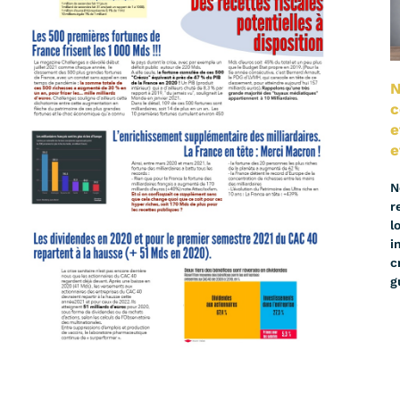
N
c
e
e
N
r
l
i
c
g