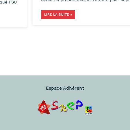
iqué FSU
LIRE LA SUITE »
Espace Adhérent