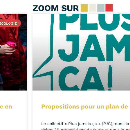
ZOOM SUR
ECOLOGIE
ue en
Propositions pour un plan de
Le collectif « Plus jamais ça » (PJC), dont l
débat 36 propositions de rupture pour la pré