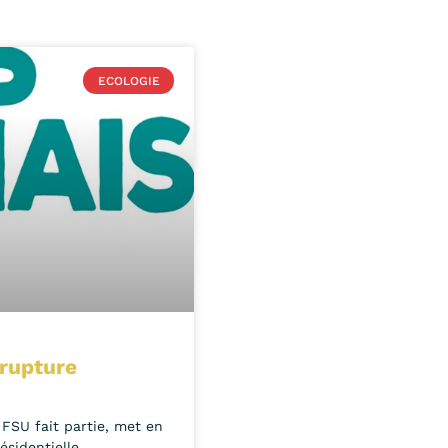
ECOLOGIE
 rupture
a FSU fait partie, met en
sidentielle.