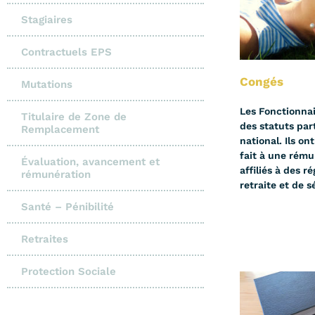
Stagiaires
Contractuels EPS
Congés
Mutations
Les Fonctionnai
Titulaire de Zone de
des statuts par
Remplacement
national. Ils on
fait à une rému
Évaluation, avancement et
affiliés à des 
rémunération
retraite et de s
Santé – Pénibilité
Retraites
Protection Sociale