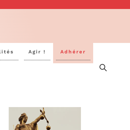
lités
Agir !
Adhérer