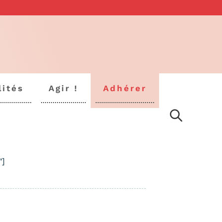
lités
Agir !
Adhérer
"]
"