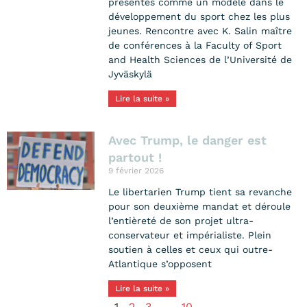
présentés comme un modèle dans le
développement du sport chez les plus
jeunes. Rencontre avec K. Salin maître
de conférences à la Faculty of Sport
and Health Sciences de l’Université de
Jyväskylä
Lire la suite »
Avec Trump, le danger est
partout !
9 février 2026
Le libertarien Trump tient sa revanche
pour son deuxième mandat et déroule
l’entièreté de son projet ultra-
conservateur et impérialiste. Plein
soutien à celles et ceux qui outre-
Atlantique s’opposent
Lire la suite »
1
2
3
…
10