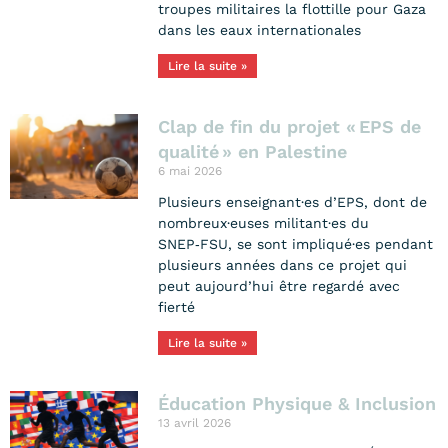
troupes militaires la flottille pour Gaza
dans les eaux internationales
Lire la suite »
Clap de fin du projet « EPS de
qualité » en Palestine
6 mai 2026
Plusieurs enseignant·es d’EPS, dont de
nombreux·euses militant·es du
SNEP‑FSU, se sont impliqué·es pendant
plusieurs années dans ce projet qui
peut aujourd’hui être regardé avec
fierté
Lire la suite »
Éducation Physique & Inclusion
13 avril 2026