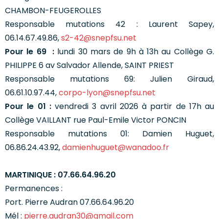
CHAMBON-FEUGEROLLES
Responsable mutations 42 : Laurent Sapey,
06.14.67.49.86,
s2-42@snepfsu.net
Pour le 69 :
lundi 30 mars de 9h à 13h au Collège G.
PHILIPPE 6 av Salvador Allende, SAINT PRIEST
Responsable mutations 69: Julien Giraud,
06.61.10.97.44,
corpo-lyon@snepfsu.net
Pour le 01 :
vendredi 3 avril 2026 à partir de 17h au
Collège VAILLANT rue Paul-Emile Victor PONCIN
Responsable mutations 01: Damien Huguet,
06.86.24.43.92,
damienhuguet@wanadoo.fr
MARTINIQUE : 07.66.64.96.20
Permanences :
Port. Pierre Audran 07.66.64.96.20
Mél :
pierre.audran30@gmail.com