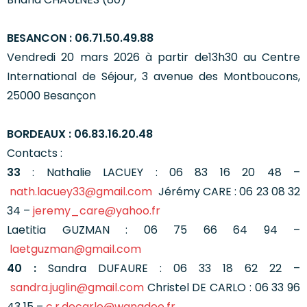
BESANCON : 06.71.50.49.88
Vendredi 20 mars 2026 à partir de13h30 au Centre
International de Séjour, 3 avenue des Montboucons,
25000 Besançon
BORDEAUX :
06.83.16.20.48
Contacts :
33
: Nathalie LACUEY : 06 83 16 20 48 –
nath.lacuey33@gmail.com
Jérémy CARE : 06 23 08 32
34 –
jeremy_care@yahoo.fr
Laetitia GUZMAN : 06 75 66 64 94 –
laetguzman@gmail.com
40 :
Sandra DUFAURE : 06 33 18 62 22 –
sandra.juglin@gmail.com
Christel DE CARLO : 06 33 96
43 15 –
c.r.decarlo@wanadoo.fr