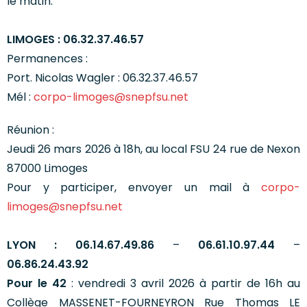
le matin.
LIMOGES :
06.32.37.46.57
Permanences :
Port. Nicolas Wagler : 06.32.37.46.57
Mél :
corpo-limoges@snepfsu.net
Réunion :
Jeudi 26 mars 2026 à 18h, au local FSU 24 rue de Nexon
87000 Limoges
Pour y participer, envoyer un mail à
corpo-
l
imoges@snepfsu.net
LYON : 06.14.67.49.86
–
06.61.10.97.44
–
06.86.24.43.92
Pour le 42
: vendredi 3 avril 2026 à partir de 16h au
Collège MASSENET-FOURNEYRON Rue Thomas LE