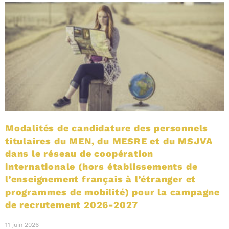
Modalités de candidature des personnels
titulaires du MEN, du MESRE et du MSJVA
dans le réseau de coopération
internationale (hors établissements de
l’enseignement français à l’étranger et
programmes de mobilité) pour la campagne
de recrutement 2026-2027
11 juin 2026