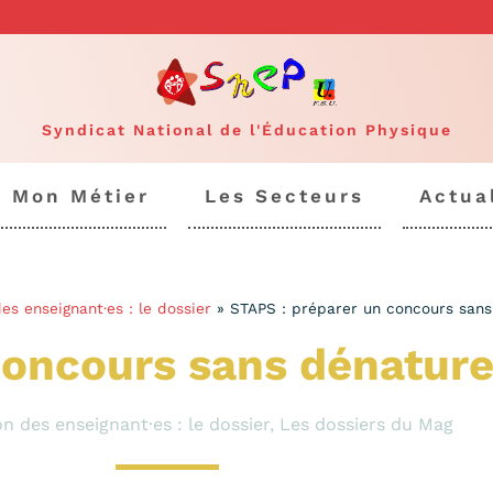
Syndicat National de l'Éducation Physique
Mon Métier
Les Secteurs
Actua
es enseignant·es : le dossier
»
STAPS : préparer un concours sans
oncours sans dénaturer
n des enseignant·es : le dossier
,
Les dossiers du Mag