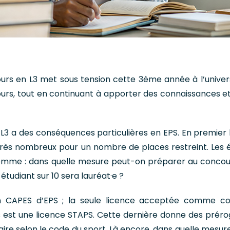
urs en L3 met sous tension cette 3ème année à l’univers
urs, tout en continuant à apporter des connaissances et
L3 a des conséquences particulières en EPS. En premier li
très nombreux pour un nombre de places restreint. Les 
lemme : dans quelle mesure peut-on préparer au concou
étudiant sur 10 sera lauréat·e ?
 CAPES d’EPS ; la seule licence acceptée comme co
s est une licence STAPS. Cette dernière donne des préro
laire selon le code du sport. Là encore, dans quelle mesur