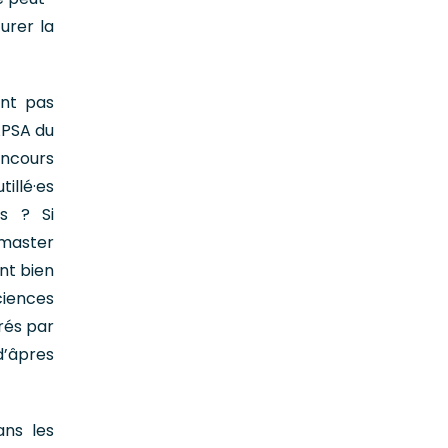
urer la
ent pas
’APSA du
oncours
illé·es
s ? Si
 master
nt bien
ciences
urés par
d’âpres
ans les