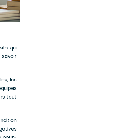
ité qui
 savoir
eu, les
équipes
rs tout
ndition
gatives
e peut-