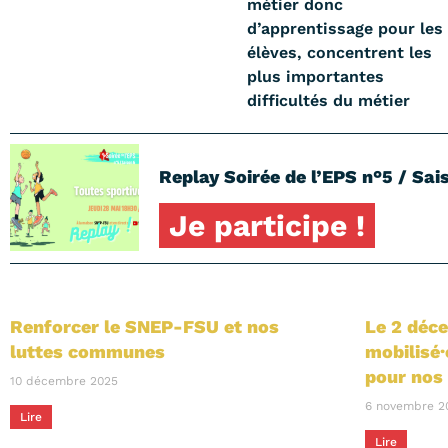
métier donc
d’apprentissage pour les
élèves, concentrent les
plus importantes
difficultés du métier
Replay Soirée de l’EPS n°5 / Sais
Je participe !
Renforcer le SNEP-FSU et nos
Le 2 déc
luttes communes
mobilisé·
pour nos 
10 décembre 2025
6 novembre 2
Lire
Lire