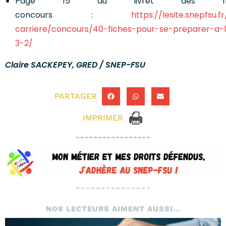
Page 15 du livret des fic
concours :
https://lesite.snepfsu.
carriere/concours/40-fiches-pour-se-preparer-a-l
3-2/
Claire SACKEPEY, GRED / SNEP-FSU
PARTAGER
IMPRIMER
NOS LECTEURS AIMENT AUSSI...