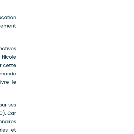
ucation
gement
ectives
 Nicole
r cette
e monde
ivre le
sur ses
C). Car
nnaires
ales et