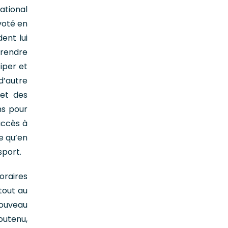
ational
voté en
ent lui
prendre
iper et
d’autre
 et des
ns pour
accès à
re qu’en
sport.
oraires
tout au
Nouveau
outenu,