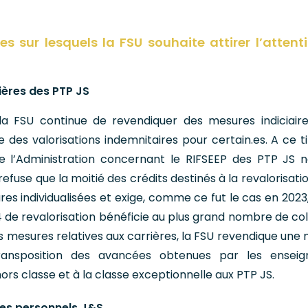
es sur lesquels la FSU souhaite attirer l’attent
ières des PTP JS
a FSU continue de revendiquer des mesures indiciair
e des valorisations indemnitaires pour certain.es. A ce ti
e l’Administration concernant le RIFSEEP des PTP JS 
refuse que la moitié des crédits destinés à la revalorisat
es individualisées et exige, comme ce fut le cas en 2023,
4 de revalorisation bénéficie au plus grand nombre de col
des mesures relatives aux carrières, la FSU revendique une
ansposition des avancées obtenues par les enseign
ors classe et à la classe exceptionnelle aux PTP JS.
es personnels J&S