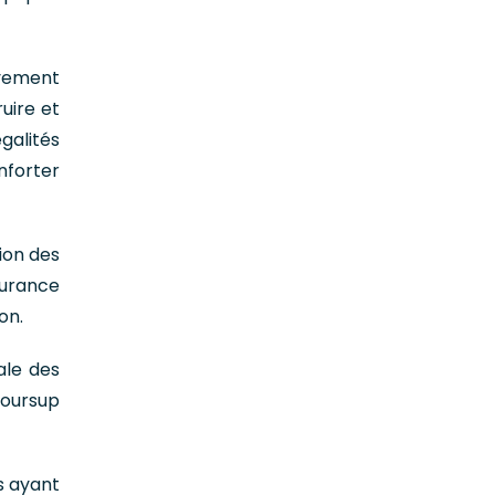
vement
uire et
égalités
nforter
ion des
ssurance
on.
ale des
coursup
s ayant