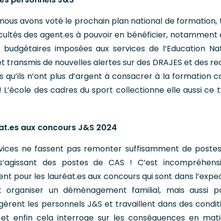
 nous avons voté le prochain plan national de formation, 
ficultés des agent.es à pouvoir en bénéficier, notamment 
s budgétaires imposées aux services de l’Education Nat
et transmis de nouvelles alertes sur des DRAJES et des re
s qu’ils n’ont plus d’argent à consacrer à la formation c
 L’école des cadres du sport collectionne elle aussi ce 
éat.es aux concours J&S 2024
ervices ne fassent pas remonter suffisamment de postes
’agissant des postes de CAS ! C’est incompréhensi
nt pour les lauréat.es aux concours qui sont dans l’expec
ent organiser un déménagement familial, mais aussi p
gèrent les personnels J&S et travaillent dans des condit
 et enfin cela interroge sur les conséquences en mat