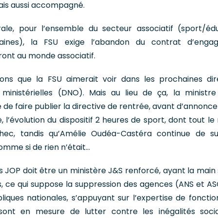
mais aussi accompagné.
ale, pour l’ensemble du secteur associatif (sport/éd
aines), la FSU exige l’abandon du contrat d’enga
front au monde associatif.
tions que la FSU aimerait voir dans les prochaines dir
 ministérielles (DNO). Mais au lieu de ça, la ministre
de faire publier la directive de rentrée, avant d’annonce
, l’évolution du dispositif 2 heures de sport, dont tout l
chec, tandis qu’Amélie Oudéa-Castéra continue de su
mme si de rien n’était…
es JOP doit être un ministère J&S renforcé, ayant la main 
s, ce qui suppose la suppression des agences (ANS et AS
bliques nationales, s’appuyant sur l’expertise de fonctio
 sont en mesure de lutter contre les inégalités soci