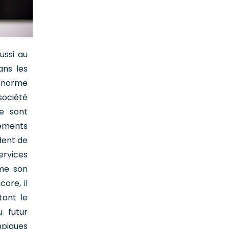
ussi au
ans les
 énorme
société
te sont
sements
ident de
ervices
mme son
ore, il
tant le
u futur
mpiques