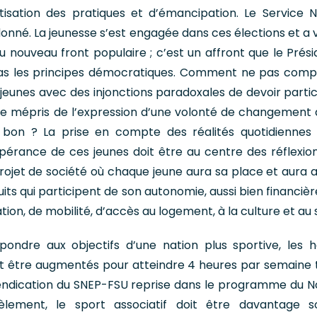
isation des pratiques et d’émancipation. Le Service N
donné. La jeunesse s’est engagée dans ces élections et a 
u nouveau front populaire ; c’est un affront que le Présid
 pas les principes démocratiques. Comment ne pas com
 jeunes avec des injonctions paradoxales de devoir partic
le mépris de l’expression d’une volonté de changement 
 bon ? La prise en compte des réalités quotidiennes
spérance de ces jeunes doit être au centre des réflexio
projet de société où chaque jeune aura sa place et aura 
uits qui participent de son autonomie, aussi bien financiè
ion, de mobilité, d’accès au logement, à la culture et au 
pondre aux objectifs d’une nation plus sportive, les h
nt être augmentés pour atteindre 4 heures par semaine 
evendication du SNEP-FSU reprise dans le programme du 
llèlement, le sport associatif doit être davantage s