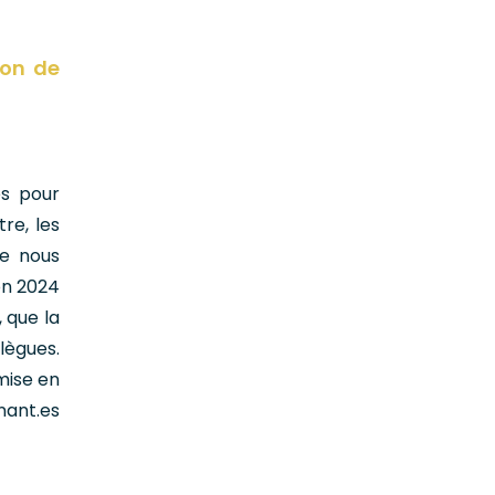
ion de
es pour
tre, les
ne nous
ion 2024
 que la
lègues.
 mise en
ant.es