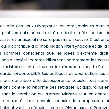
a veille des Jeux Olympiques et Paralympiques mais a
gislatives anticipées. L’extrême droite a été battue d
ciste et antisocial ne sera pas mis en œuvre. C’est un
ui a contribué à la mobilisation intersyndicale et de la 
ous sommes conscients que les idées d’extrême droi
notre société, comme l’illustrent notamment les agis
s racistes qui ont eu lieu ces dernières semaines. Le Prés
ourde responsabilité. Ses politiques de destruction des s
tés ont contribué à la désespérance sociale, tout co
tions contre sa réforme des retraites. Et aujourd’hui enc
fusant la démission du Premier Ministre tout en contes
le majorité dont devrait découler la composition d
 climat vont se dérouler les Jeux Olympiques et Paraly