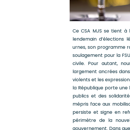
Ce CSA MJS se tient à l
lendemain d’élections lé
urnes, son programme ra
soulagement pour la FSU q
civile. Pour autant, n
largement ancrées dans 
violents et les expression
la République porte une l
publics et des solidari
mépris face aux mobilisa
persiste et signe en re
périmètre de la nouvel
gouvernement. Dans quel