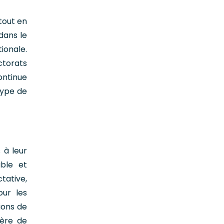
tout en
dans le
ionale.
ctorats
ontinue
type de
 à leur
ble et
tative,
our les
ions de
ière de