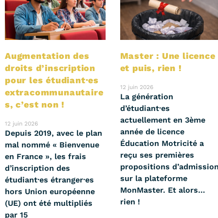
Augmentation des
Master : Une licence
droits d’inscription
et puis, rien !
pour les étudiant·es
12 juin 2026
extracommunautaire
La génération
s, c’est non !
d’étudiant·es
actuellement en 3ème
12 juin 2026
année de licence
Depuis 2019, avec le plan
Éducation Motricité a
mal nommé « Bienvenue
reçu ses premières
en France », les frais
propositions d’admissio
d’inscription des
sur la plateforme
étudiant·es étranger·es
MonMaster. Et alors…
hors Union européenne
rien !
(UE) ont été multipliés
par 15