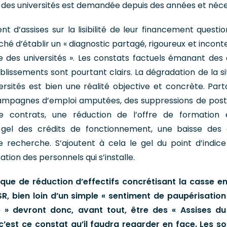
des universités est demandée depuis des années et néce
t d’assises sur la lisibilité de leur financement questio
iché d’établir un « diagnostic partagé, rigoureux et incon
ère des universités ». Les constats factuels émanant des
blissements sont pourtant clairs. La dégradation de la si
rsités est bien une réalité objective et concrète. Parto
ampagnes d’emploi amputées, des suppressions de post
e contrats, une réduction de l’offre de formation 
n gel des crédits de fonctionnement, une baisse des 
 recherche. S’ajoutent à cela le gel du point d’indice
tion des personnels qui s’installe.
tique de réduction d’effectifs concrétisant la casse e
SR, bien loin d’un simple « sentiment de paupérisation
ité » devront donc, avant tout, être des « Assises d
’est ce constat qu’il faudra regarder en face. Les so