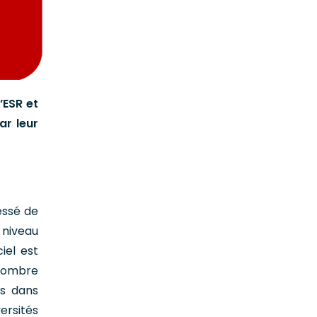
’ESR et
ar leur
essé de
 niveau
iel est
 nombre
es dans
ersités