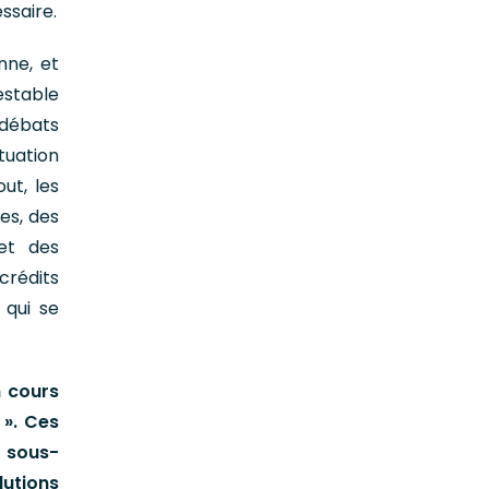
ssaire.
nne, et
testable
 débats
tuation
ut, les
es, des
et des
crédits
 qui se
n cours
 ». Ces
u sous-
lutions