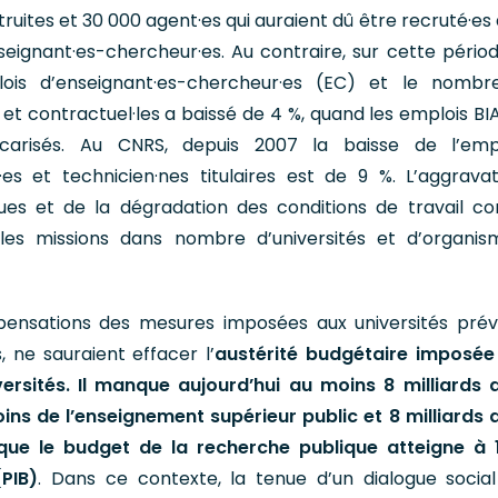
truites et 30 000 agent·es qui auraient dû être recruté·es
eignant·es-chercheur·es. Au contraire, sur cette pério
is d’enseignant·es-chercheur·es (EC) et le nombre
s et contractuel·les a baissé de 4 %, quand les emplois BI
carisés. Au CNRS, depuis 2007 la baisse de l’emp
·es et technicien·nes titulaires est de 9 %. L’aggrava
ues et de la dégradation des conditions de travail co
er les missions dans nombre d’universités et d’organi
pensations des mesures imposées aux universités pré
, ne sauraient effacer l’
austérité budgétaire imposée
rsités. Il manque aujourd’hui au moins 8 milliards 
ns de l’enseignement supérieur public et 8 milliards 
que le budget de la recherche publique atteigne à 
(PIB)
. Dans ce contexte, la tenue d’un dialogue social