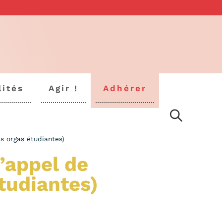
lités
Agir !
Adhérer
es orgas étudiantes)
l’appel de
étudiantes)