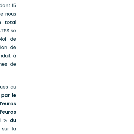
 dont 15
de nous
 total
ATSS se
loi de
tion de
nduit à
smes de
vues au
 par le
d’euros
d’euros
1 % du
 sur la