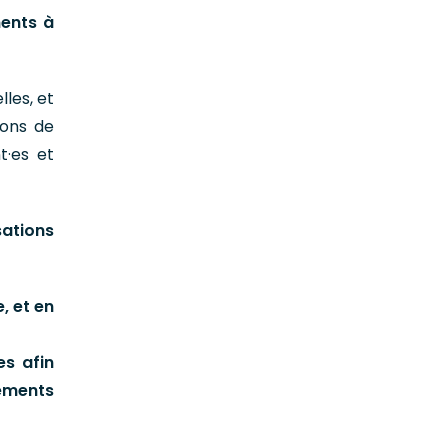
ments à
lles, et
ions de
t·es et
sations
, et en
es afin
sements