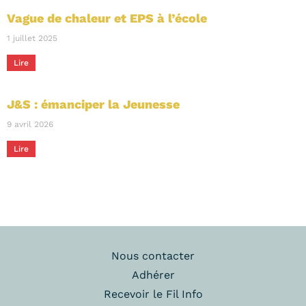
Vague de chaleur et EPS à l’école
1 juillet 2025
Lire
J&S : émanciper la Jeunesse
9 avril 2026
Lire
Nous contacter
Adhérer
Recevoir le Fil Info