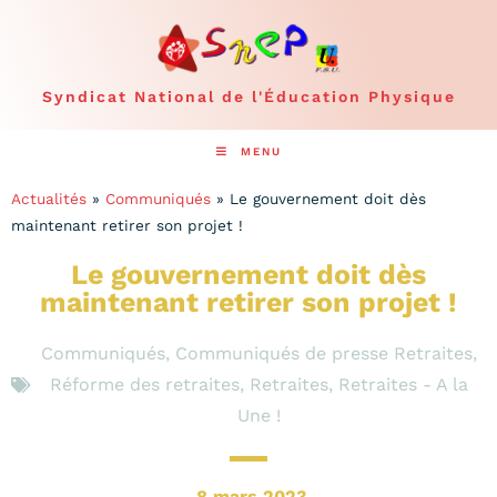
Syndicat National de l'Éducation Physique
MENU
Actualités
»
Communiqués
»
Le gouvernement doit dès
maintenant retirer son projet !
Le gouvernement doit dès
maintenant retirer son projet !
Communiqués
,
Communiqués de presse Retraites
,
Réforme des retraites
,
Retraites
,
Retraites - A la
Une !
8 mars 2023