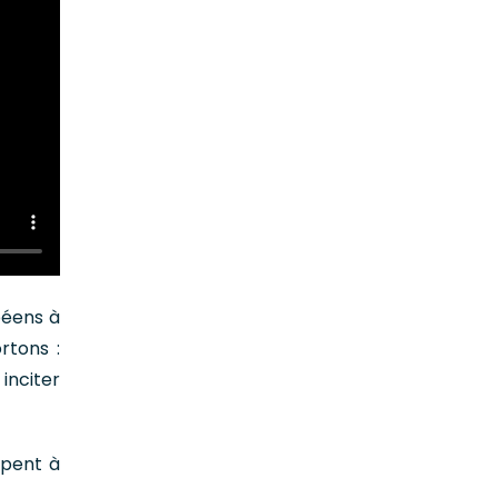
péens à
rtons :
 inciter
ipent à