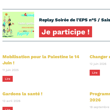
Replay Soirée de l’EPS n°5 / Sais
Je participe !
Mobilisation pour la Palestine le 14
Changer 
Juin !
12 juin 2026
11 juin 2025
Lire
Lire
Gardons la santé !
Programm
2026
13 avril 2026
18 septembre
Lire