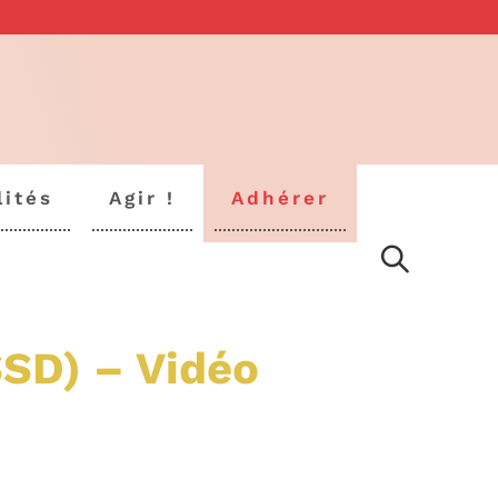
lités
Agir !
Adhérer
SSD) – Vidéo