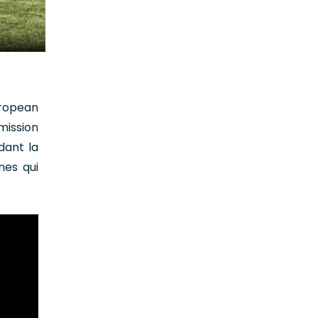
uropean
mission
dant la
nes qui