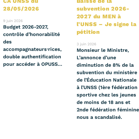
CA UNSS du
Baisse de la
28/05/2026
subvention 2026-
2027 du MEN à
9 juin 2026
l’UNSS – Je signe la
Budget 2026-2027,
pétition
contrôle d’honorabilité
des
3 juin 2026
accompagnateurs·rices,
Monsieur le Ministre,
double authentification
L’annonce d’une
pour accéder à OPUSS…
diminution de 8% de la
subvention du ministère
de l’Éducation Nationale
à l’UNSS (1ère fédération
sportive chez les jeunes
de moins de 18 ans et
2nde fédération féminine
nous a scandalisé.