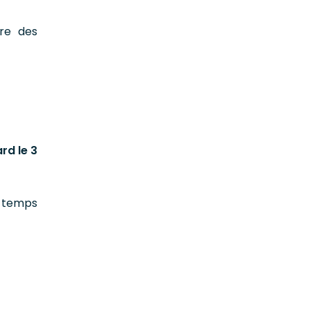
ire des
rd le 3
n temps