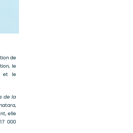
tion de
ion, le
s et le
s de la
hatara,
nt, elle
 17 000