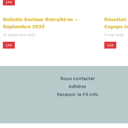
Lire
Bulletin Secteur Retraité·es –
Résultat
Septembre 2025
Capeps I
23 septembre 2025
11 mai 2026
Lire
Lire
Nous contacter
Adhérer
Recevoir le Fil Info