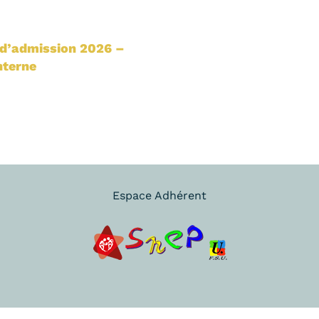
 d’admission 2026 –
nterne
Espace Adhérent