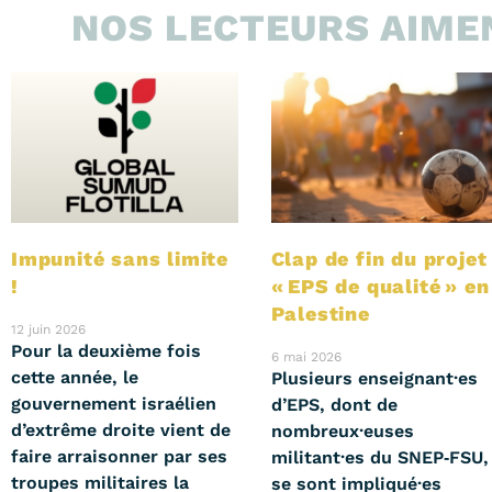
NOS LECTEURS AIMEN
Impunité sans limite
Clap de fin du projet
!
« EPS de qualité » en
Palestine
12 juin 2026
Pour la deuxième fois
6 mai 2026
cette année, le
Plusieurs enseignant·es
gouvernement israélien
d’EPS, dont de
d’extrême droite vient de
nombreux·euses
faire arraisonner par ses
militant·es du SNEP‑FSU,
troupes militaires la
se sont impliqué·es