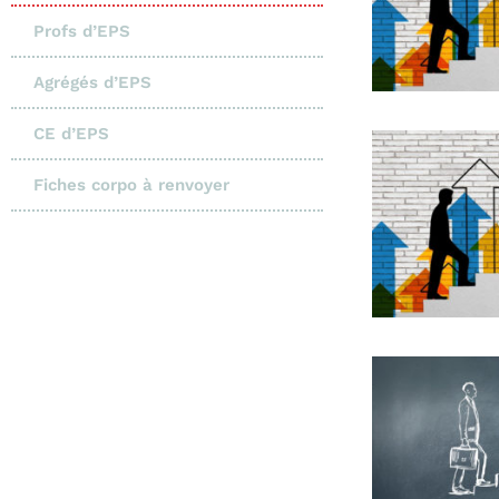
Profs d’EPS
Agrégés d’EPS
CE d’EPS
Fiches corpo à renvoyer