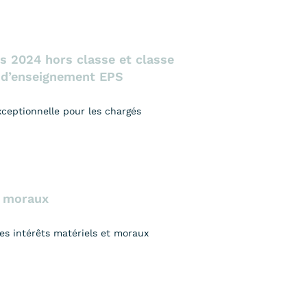
s 2024 hors classe et classe
s d’enseignement EPS
xceptionnelle pour les chargés
t moraux
es intérêts matériels et moraux