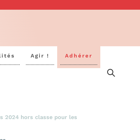
lités
Agir !
Adhérer
s 2024 hors classe pour les