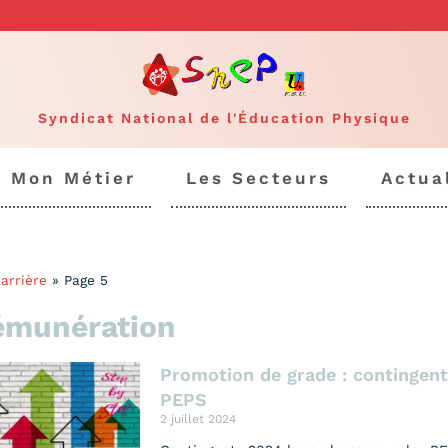
Syndicat National de l'Éducation Physique
Mon Métier
Les Secteurs
Actua
arrière
»
Page 5
émunération
Promotion de grade : contingent
PEPS
2 juillet 2024