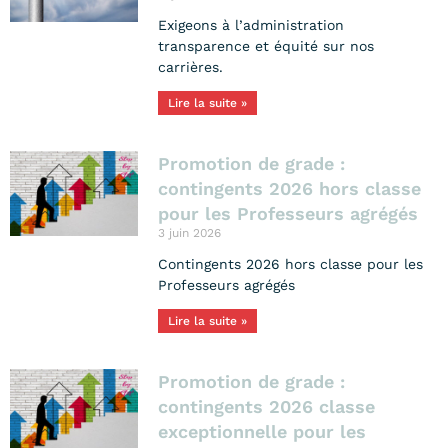
Exigeons à l’administration
transparence et équité sur nos
carrières.
Lire la suite »
Promotion de grade :
contingents 2026 hors classe
pour les Professeurs agrégés
3 juin 2026
Contingents 2026 hors classe pour les
Professeurs agrégés
Lire la suite »
Promotion de grade :
contingents 2026 classe
exceptionnelle pour les