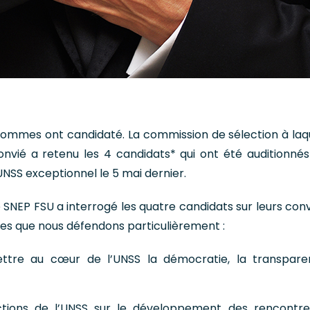
mmes ont candidaté. La commission de sélection à laqu
nvié a retenu les 4 candidats* qui ont été auditionnés
UNSS exceptionnel le 5 mai dernier.
e SNEP FSU a interrogé les quatre candidats sur leurs conv
nes que nous défendons particulièrement :
ettre au cœur de l’UNSS la démocratie, la transpar
ctions de l’UNSS sur le développement des rencontr