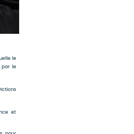
elle le
 par le
ictions
ence et
es pour