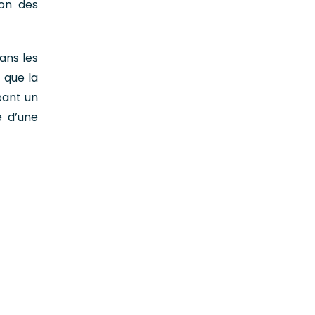
ion des
ans les
 que la
eant un
e d’une