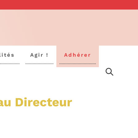
lités
Agir !
Adhérer
au Directeur