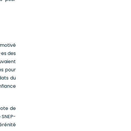
 motivé
u·es des
ouvaient
es pour
dats du
nfiance
vote de
Le SNEP-
érénité