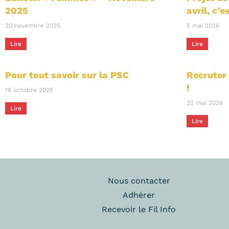
2025
avril, c’
20 novembre 2025
5 mai 2026
Lire
Lire
Pour tout savoir sur la PSC
Recruter 
!
16 octobre 2025
22 mai 2026
Lire
Lire
Nous contacter
Adhérer
Recevoir le Fil Info