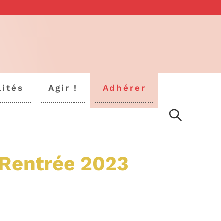
lités
Agir !
Adhérer
 Rentrée 2023