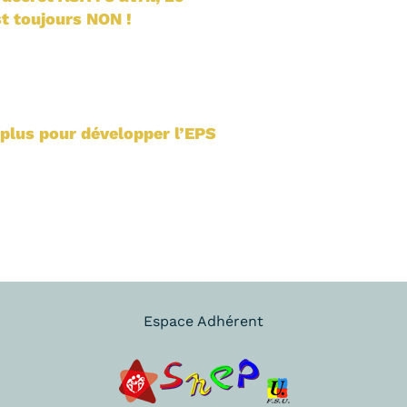
est toujours NON !
plus pour développer l’EPS
Espace Adhérent