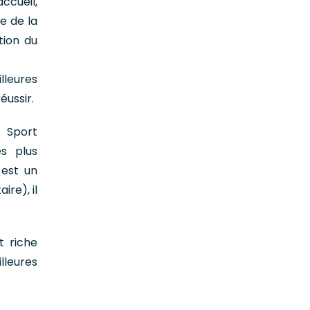
ccueil,
e de la
tion du
lleures
éussir.
, Sport
es plus
 est un
ire), il
t riche
lleures