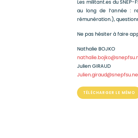
Les militant.es du SNEP-
au long de l’année : re
rémunération.), question
Ne pas hésiter à faire app
Nathalie BOJKO
nathalie.bojko@snepfsu.
Julien GIRAUD
Julien.giraud@snepfsu.ne
TÉLÉCHARGER LE MÉMO