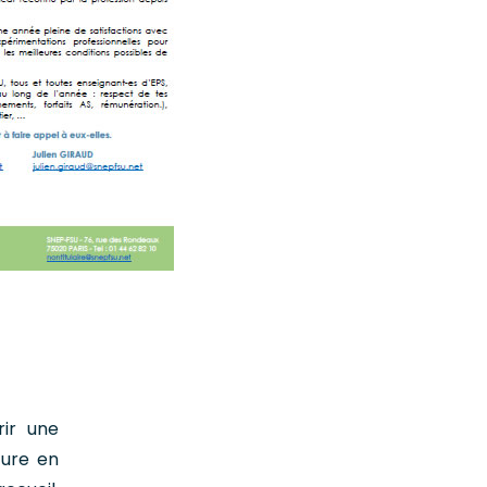
rir une
ture en