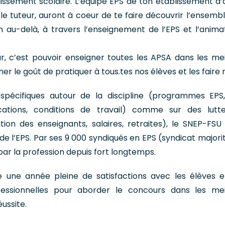
ssement scolaire. L’équipe EPS de ton établissement d’a
le tuteur, auront à coeur de te faire découvrir l’ensembl
en au-delà, à travers l’enseignement de l’EPS et l’anima
r, c’est pouvoir enseigner toutes les APSA dans les mei
er le goût de pratiquer à tous.tes nos élèves et les faire r
 spécifiques autour de la discipline (programmes EPS
fications, conditions de travail) comme sur des lutt
ion des enseignants, salaires, retraites), le SNEP-FSU
e l’EPS. Par ses 9 000 syndiqués en EPS (syndicat majorita
par la profession depuis fort longtemps.
 une année pleine de satisfactions avec les élèves e
fessionnelles pour aborder le concours dans les mei
ussite.