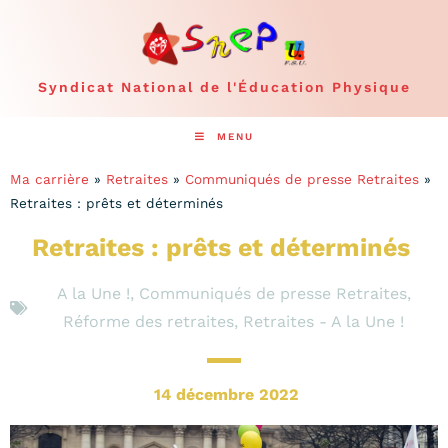
Syndicat National de l'Éducation Physique
MENU
Ma carrière
»
Retraites
»
Communiqués de presse Retraites
»
Retraites : prêts et déterminés
Retraites : prêts et déterminés
A la Une !
,
Communiqués de presse Retraites
,
Réforme des retraites
,
Retraites - A la Une !
14 décembre 2022