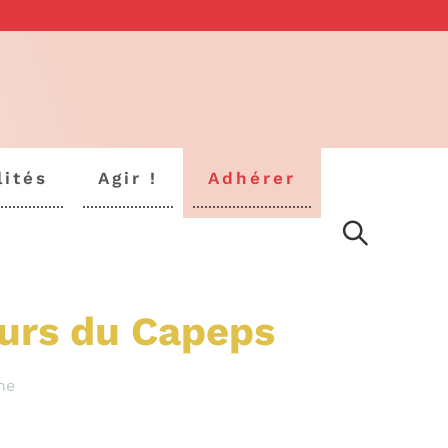
lités
Agir !
Adhérer
ours du Capeps
ne