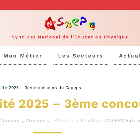
Syndicat National de l'Éducation Physique
Mon Métier
Les Secteurs
Actua
ilité 2025 – 3ème concours du Capeps
lité 2025 – 3ème conc
Concours
,
Concours - A la Une !
,
Résultats CAPEPS Exter