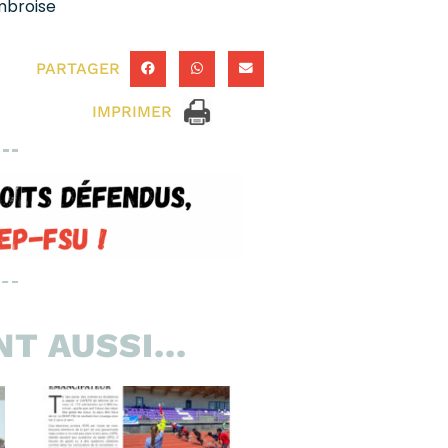
broise
PARTAGER
IMPRIMER
T AUSSI...