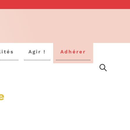
lités
Agir !
Adhérer
e