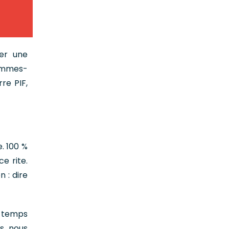
rer une
sommes-
re PIF,
e. 100 %
e rite.
 : dire
e temps
us nous