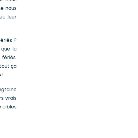
ne nous
ec leur
ériés ?
 que la
 fériés.
tout ça
 !
ngtaine
s vrais
e cibles