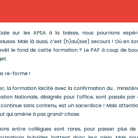
tiale sur les APSA à la baisse, nous pourrions espé
hausse. Mais là aussi, c’est (h)au(sse) secours ! Où en 
evêt le fond de cette formation ? Le PAF à coup de bour
et.
s re-forme !
er, la formation laïcité avec la confirmation du… ministèr
tion Nationale, désignés pour l’office, sont passés par c
 continue sans contenu, est un sacerdoce ! Mais attention
out qui amène à pas grand-chose.
ons entre collègues sont rares, pour passer plus d
formations hybrides battent donc leur plein. Mais no