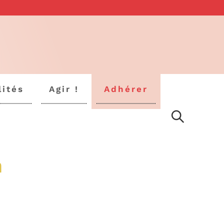
lités
Agir !
Adhérer
n