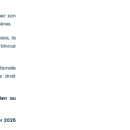
ner son
ères.
haos, la
 blocus
onale
e droit
ien au
er 2026