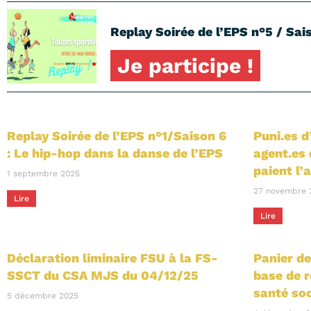
Replay Soirée de l’EPS n°5 / Sais
Je participe !
Replay Soirée de l’EPS n°1/Saison 6
Puni.es d
: Le hip-hop dans la danse de l’EPS
agent.es 
paient l’
1 septembre 2025
27 novembre 
Lire
Lire
Déclaration liminaire FSU à la FS-
Panier de
SSCT du CSA MJS du 04/12/25
base de 
santé soc
5 décembre 2025