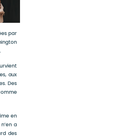
ées par
ington
.
urvient
es, aux
es. Des
 comme
égime en
 n’en a
ard des