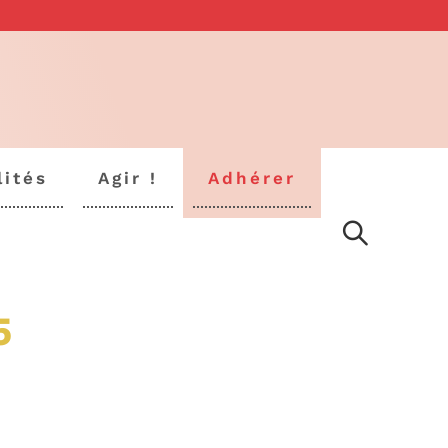
lités
Agir !
Adhérer
5