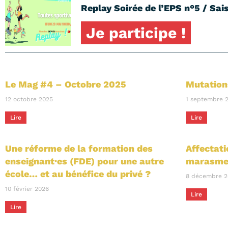
Replay Soirée de l’EPS n°5 / Sais
Je participe !
Le Mag #4 – Octobre 2025
Mutation
12 octobre 2025
1 septembre 
Lire
Lire
Une réforme de la formation des
Affectati
enseignant·es (FDE) pour une autre
marasme
école… et au bénéfice du privé ?
8 décembre 2
10 février 2026
Lire
Lire