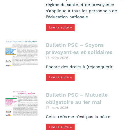
régime de santé et de prévoyance
s’applique à tous les personnels de
l’éducation nationale
Lire la suite »
Bulletin PSC – Soyons
prévoyant·es et solidaires
17 mars 2026
Encore des droits à (re)conquérir
Lire la suite »
Bulletin PSC – Mutuelle
obligatoire au 1er mai
17 mars 2026
Cette réforme n’est pas la nôtre
Lire la suite »