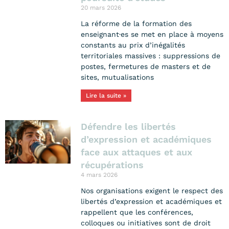
20 mars 2026
La réforme de la formation des
enseignant·es se met en place à moyens
constants au prix d’inégalités
territoriales massives : suppressions de
postes, fermetures de masters et de
sites, mutualisations
Lire la suite »
Défendre les libertés
d’expression et académiques
face aux attaques et aux
récupérations
4 mars 2026
Nos organisations exigent le respect des
libertés d’expression et académiques et
rappellent que les conférences,
colloques ou initiatives sont de droit