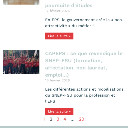
poursuite d’études
17 février 2026
En EPS, le gouvernement crée la « non-
attractivité » du métier !
Lire la suite »
CAPEPS : ce que revendique le
SNEP-FSU (formation,
affectation, non lauréat,
emploi…)
16 février 2026
Les différentes actions et mobilisations
du SNEP-FSU pour la profession et
l’EPS
Lire la suite »
1
2
3
4
…
20