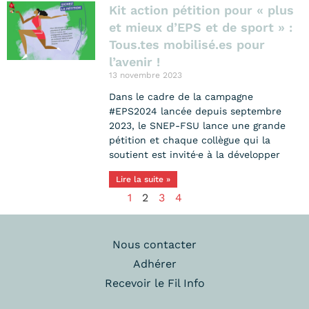
Kit action pétition pour « plus
et mieux d’EPS et de sport » :
Tous.tes mobilisé.es pour
l’avenir !
13 novembre 2023
Dans le cadre de la campagne
#EPS2024 lancée depuis septembre
2023, le SNEP-FSU lance une grande
pétition et chaque collègue qui la
soutient est invité·e à la développer
Lire la suite »
1
2
3
4
Nous contacter
Adhérer
Recevoir le Fil Info