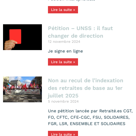
Lire la suite »
Pétition – UNSS : il faut
changer de direction
12 novembre 2024
Je signe en ligne
Lire la suite »
Non au recul de l’indexation
des retraites de base au 1er
juillet 2025
5 novembre 2024
Une pétition lancée par Retraité​.​es CGT,
FO, CFTC, CFE-CGC, FSU, SOLIDAIRES,
FGR, LSR, ENSEMBLE ET SOLIDAIRES
Lire la suite »