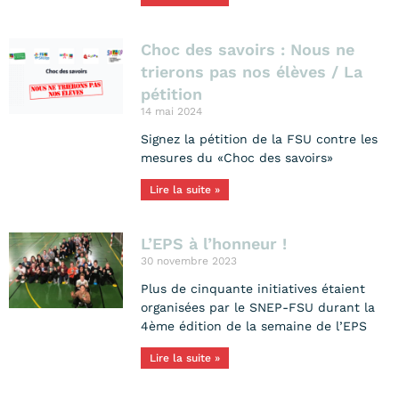
Choc des savoirs : Nous ne
trierons pas nos élèves / La
pétition
14 mai 2024
Signez la pétition de la FSU contre les
mesures du «Choc des savoirs»
Lire la suite »
L’EPS à l’honneur !
30 novembre 2023
Plus de cinquante initiatives étaient
organisées par le SNEP-FSU durant la
4ème édition de la semaine de l’EPS
Lire la suite »