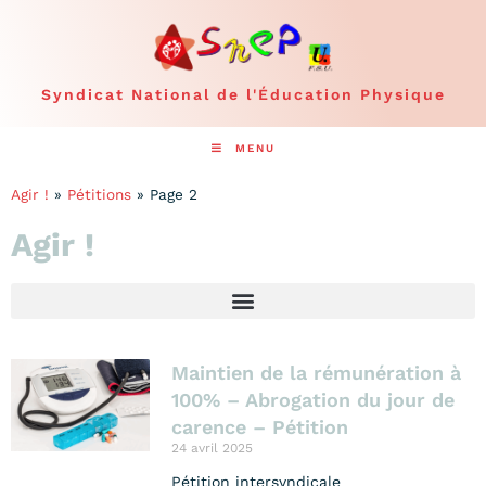
Syndicat National de l'Éducation Physique
MENU
Agir !
»
Pétitions
»
Page 2
Agir !
Maintien de la rémunération à
100% – Abrogation du jour de
carence – Pétition
24 avril 2025
Pétition intersyndicale