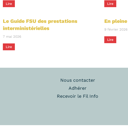
Lire
Lire
Le Guide FSU des prestations
En plein
interministérielles
9 février 2026
7 mai 2026
Lire
Lire
Nous contacter
Adhérer
Recevoir le Fil Info