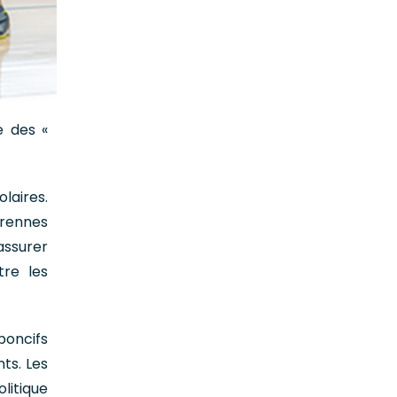
e des «
laires.
érennes
assurer
tre les
poncifs
ts. Les
olitique