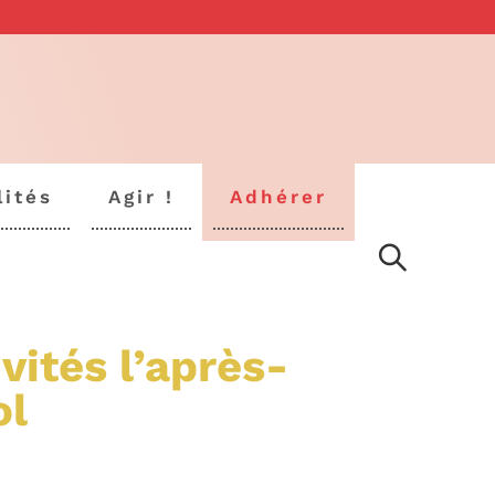
lités
Agir !
Adhérer
vités l’après-
ol