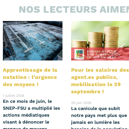
NOS LECTEURS AIMEN
Apprentissage de la
Pour les salaires de
natation : l’urgence
agent.es publics,
des moyens !
mobilisation le 29
septembre !
1 juillet 2026
En ce mois de juin, le
25 juin 2026
SNEP-FSU a multiplié les
La canicule que subit
actions médiatiques
notre pays met plus que
visant à dénoncer le
jamais en lumière les
manque de moyens