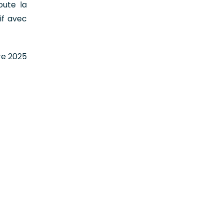
oute la
if avec
re 2025