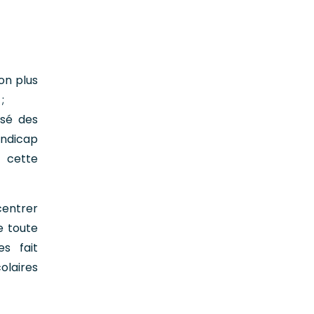
on plus
;
ssé des
handicap
r cette
centrer
e toute
es fait
olaires