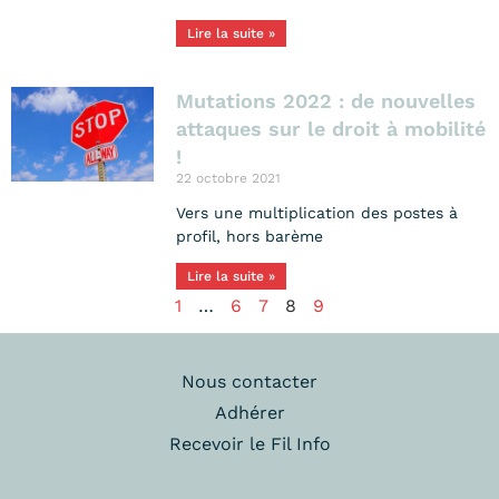
Lire la suite »
Mutations 2022 : de nouvelles
attaques sur le droit à mobilité
!
22 octobre 2021
Vers une multiplication des postes à
profil, hors barème
Lire la suite »
1
…
6
7
8
9
Nous contacter
Adhérer
Recevoir le Fil Info