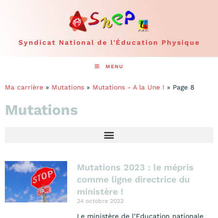
Syndicat National de l'Éducation Physique
MENU
Ma carrière
»
Mutations
»
Mutations - A la Une !
»
Page 8
Mutations
Mutations 2023 : le mépris
comme ligne directrice du
ministère !
24 octobre 2022
Le ministère de l’Education nationale