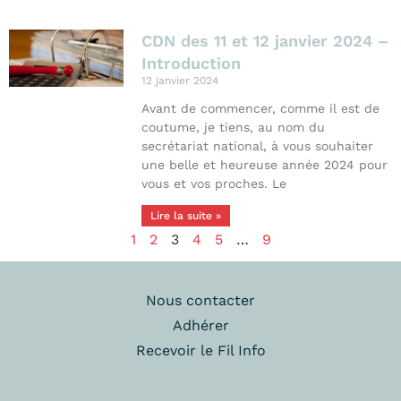
CDN des 11 et 12 janvier 2024 –
Introduction
12 janvier 2024
Avant de commencer, comme il est de
coutume, je tiens, au nom du
secrétariat national, à vous souhaiter
une belle et heureuse année 2024 pour
vous et vos proches. Le
Lire la suite »
1
2
3
4
5
…
9
Nous contacter
Adhérer
Recevoir le Fil Info