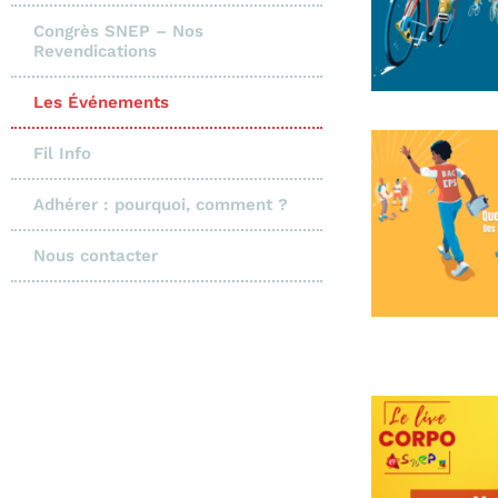
Congrès SNEP – Nos
Revendications
Les Événements
Fil Info
Adhérer : pourquoi, comment ?
Nous contacter