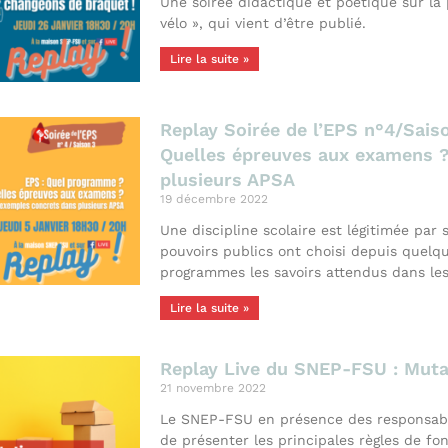
Une soirée didactique et poétique sur la
vélo », qui vient d’être publié.
Lire la suite »
Replay Soirée de l’EPS n°4/Sais
Quelles épreuves aux examens 
plusieurs APSA
19 décembre 2022
Une discipline scolaire est légitimée par
pouvoirs publics ont choisi depuis quel
programmes les savoirs attendus dans le
Lire la suite »
Replay Live du SNEP-FSU : Muta
21 novembre 2022
Le SNEP-FSU en présence des responsab
de présenter les principales règles de 