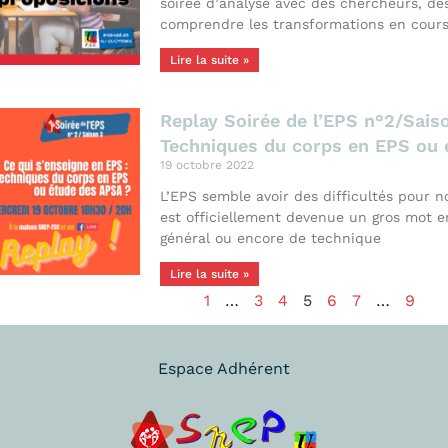
soirée d’analyse avec des chercheurs, de
comprendre les transformations en cours e
Lire la suite »
Replay Soirée de l’EPS n°2/Saiso
Techniques du corps en EPS ou 
19 octobre 2022
L’EPS semble avoir des difficultés pour 
est officiellement devenue un gros mot e
général ou encore de technique
Lire la suite »
1
…
3
4
5
6
7
…
9
Espace Adhérent