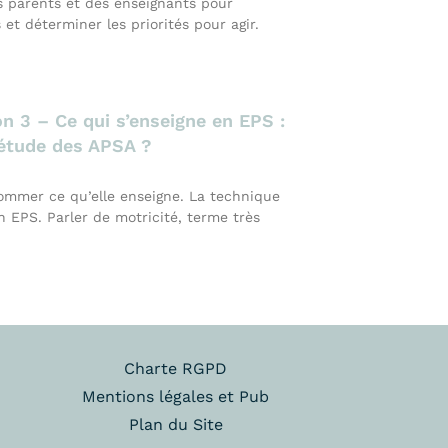
s parents et des enseignants pour
t déterminer les priorités pour agir.
n 3 – Ce qui s’enseigne en EPS :
étude des APSA ?
nommer ce qu’elle enseigne. La technique
n EPS. Parler de motricité, terme très
Charte RGPD
Mentions légales et Pub
Plan du Site