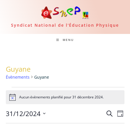
Skip
to
content
Syndicat National de l'Éducation Physique
MENU
Guyane
Évènements
Guyane
Évènements
for
Aucun évènements planifié pour 31 décembre 2024.
N
31
o
décembre
t
2024
31/12/2024
R
N
R
i
J
c
a
e
S
o
e
e
c
v
u
é