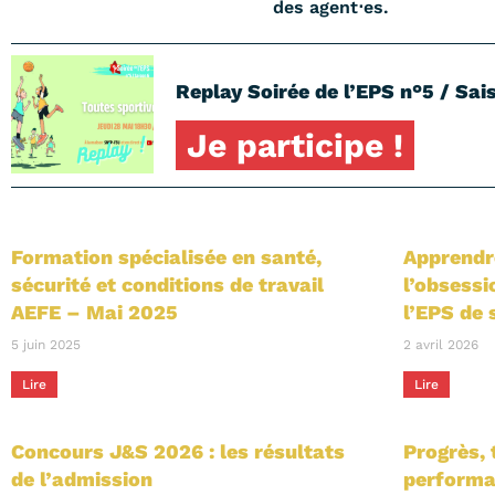
des agent⋅es.
Replay Soirée de l’EPS n°5 / Sais
Je participe !
Formation spécialisée en santé,
Apprendr
sécurité et conditions de travail
l’obsessi
AEFE – Mai 2025
l’EPS de 
5 juin 2025
2 avril 2026
Lire
Lire
Concours J&S 2026 : les résultats
Progrès, 
de l’admission
performa