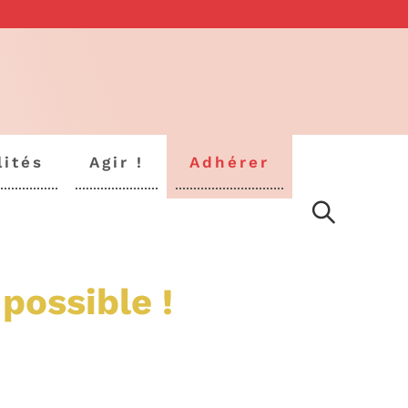
lités
Agir !
Adhérer
 possible !