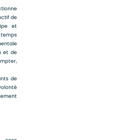
ctionne
ctif de
uipe et
e temps
mentale
n et de
ompter,
ants de
volonté
gnement