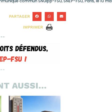
muniqué commun SNUipp-FSU, SNEP-FSU, Paris, le 10 ma
PARTAGER
IMPRIMER
T AUSSI...